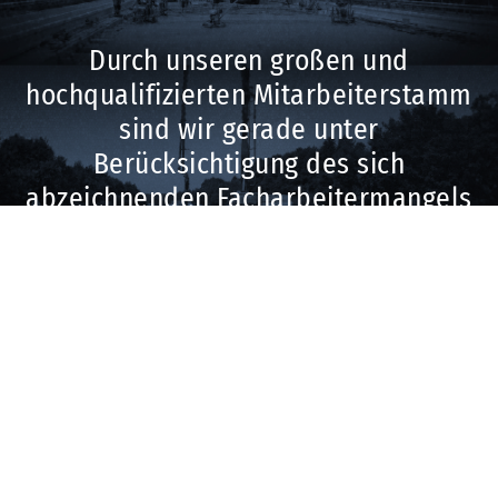
Durch unseren großen und
hochqualifizierten Mitarbeiterstamm
sind wir gerade unter
Berücksichtigung des sich
abzeichnenden Facharbeitermangels
in der Bauwirtschaft für künftige
Aufgaben bestens gerüstet.
V
Wir bilden ständig Facharbeiter aus und
beziehen unser technisches
Weiterbildung als
Leitungspersonal überwiegend aus